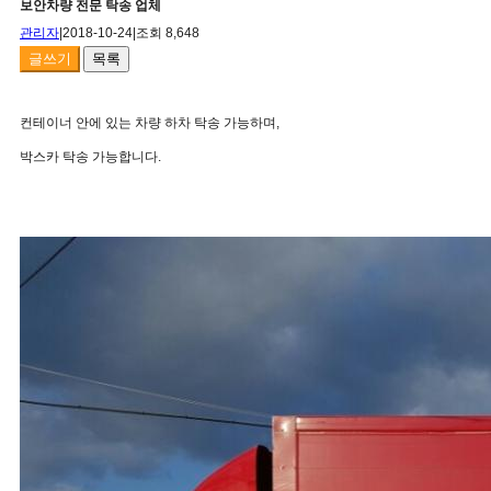
보안차량 전문 탁송 업체
관리자
|
2018-10-24
|
조회 8,648
글쓰기
목록
컨테이너 안에 있는 차량 하차 탁송 가능하며,
박스카 탁송 가능합니다.