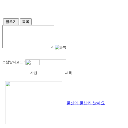
글쓰기
목록
스팸방지코드 :
사진
제목
울산에 물난리 났네요