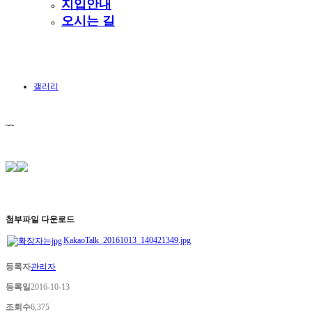
지입안내
오시는 길
갤러리
~~
첨부파일 다운로드
KakaoTalk_20161013_140421349.jpg
등록자
관리자
등록일
2016-10-13
조회수
6,375