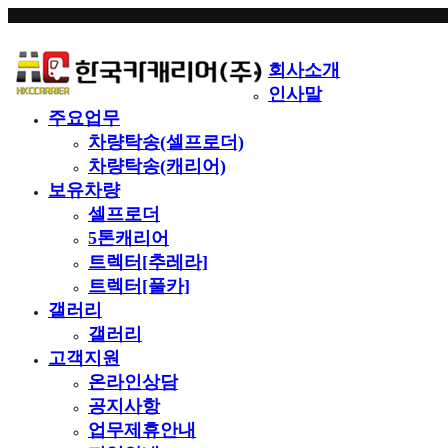
회사소개
인사말
주요업무
차량탁송(셀프로더)
차량탁송(캐리어)
보유차량
셀프로더
5톤캐리어
트렉터[추레라]
트렉터[풀카]
갤러리
갤러리
고객지원
온라인상담
공지사항
업무제휴안내