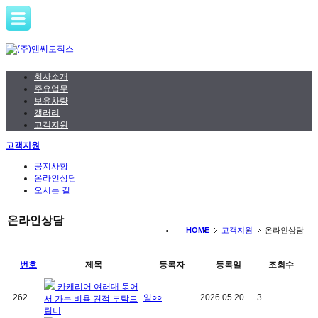
회사소개
주요업무
보유차량
갤러리
고객지원
고객지원
공지사항
온라인상담
오시는 길
온라인상담
HOME
고객지원
온라인상담
번호
제목
등록자
등록일
조회수
카캐리어 여러대 묶어
262
임○○
2026.05.20
3
서 가는 비용 견적 부탁드
립니