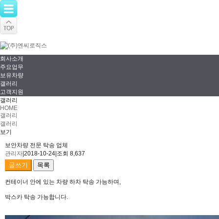
회사소개
주요업무
보유차량
갤러리
고객지원
갤러리
HOME
갤러리
갤러리
보기
보안차량 전문 탁송 업체
관리자
|
2018-10-24
|
조회 8,637
글쓰기
목록
컨테이너 안에 있는 차량 하차 탁송 가능하며,
박스카 탁송 가능합니다.