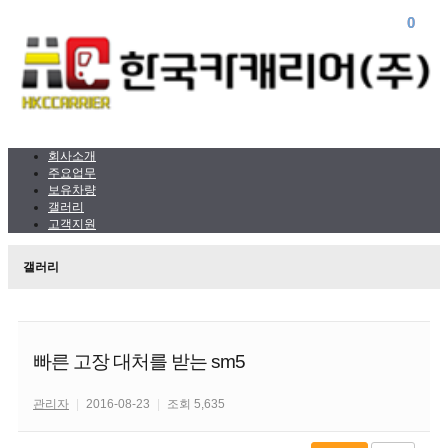
0
0
회사소개
주요업무
보유차량
갤러리
고객지원
갤러리
빠른 고장 대처를 받는 sm5
관리자
|
2016-08-23
|
조회 5,635