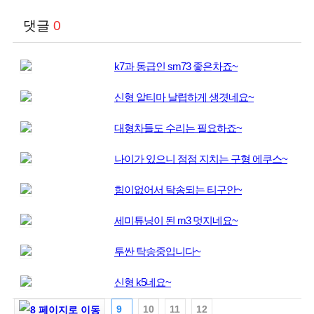
댓글
0
k7과 동급인 sm73 좋은차죠~
신형 알티마 날렵하게 생겻네요~
대형차들도 수리는 필요하죠~
나이가 있으니 점점 지치는 구형 에쿠스~
힘이없어서 탁송되는 티구안~
세미튜닝이 된 m3 멋지네요~
투싼 탁송중입니다~
신형 k5네요~
9
10
11
12