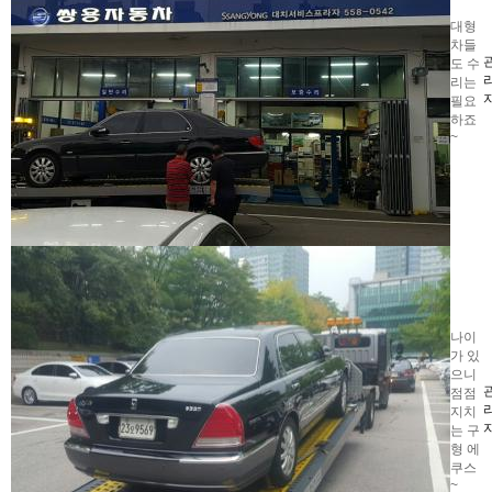
대형
차들
도 수
리는
필요
하죠
~
나이
가 있
으니
점점
지치
는 구
형 에
쿠스
~