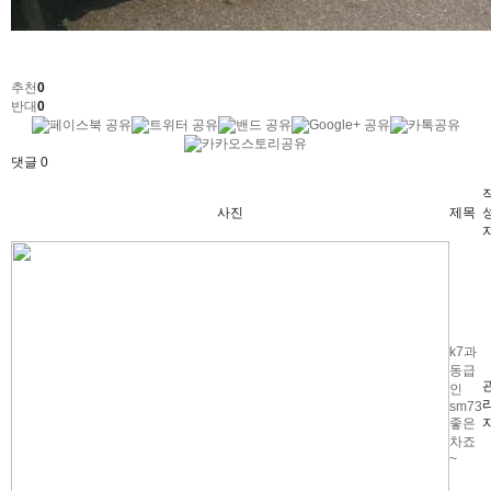
추천
0
반대
0
댓글
0
사진
제목
k7과
동급
인
sm73
좋은
차죠
~