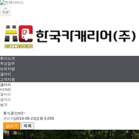
회사소개
주요업무
보유차량
갤러리
고객지원
갤러리
HOME
갤러리
갤러리
보기
휴식중인m3~
관리자
|
2016-08-23
|
조회 6,059
글쓰기
목록