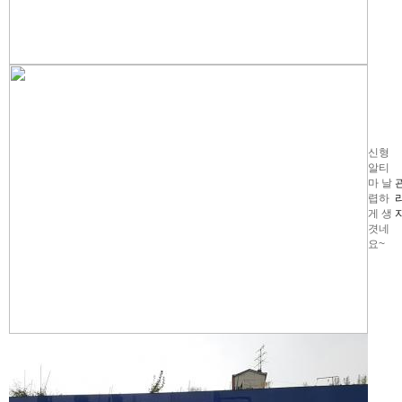
신형
알티
마 날
렵하
게 생
겻네
요~