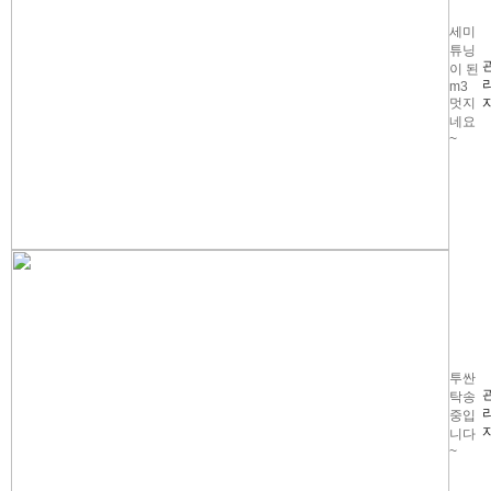
세미
튜닝
이 된
m3
멋지
네요
~
투싼
탁송
중입
니다
~