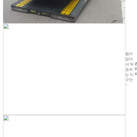
힘이
없어
서 탁
송되
는 티
구안
~