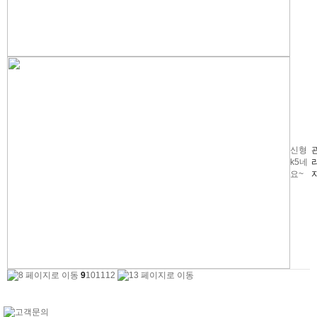
신형
k5네
요~
9
10
11
12