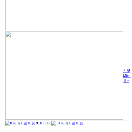
신형
k5네
요~
9
10
11
12