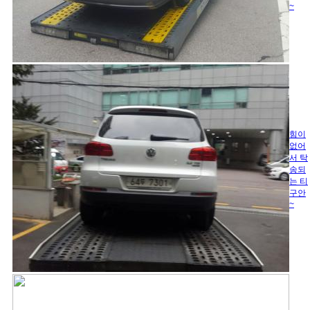
~
힘이
없어
서 탁
송되
는 티
구안
~