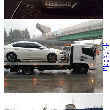
신형
알티
마 날
렵하
게 생
겻네
요~