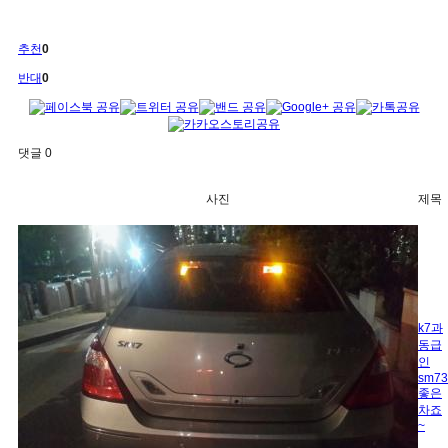
추천
0
반대
0
댓글
0
사진
제목
k7과
동급
인
sm73
좋은
차죠
~