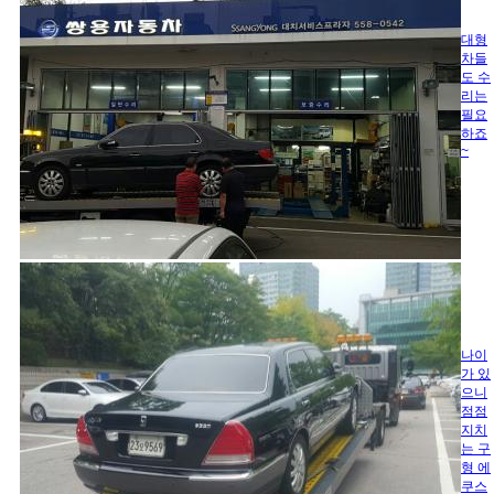
대형
차들
도 수
리는
필요
하죠
~
나이
가 있
으니
점점
지치
는 구
형 에
쿠스