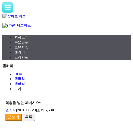
회사소개
주요업무
보유차량
갤러리
고객지원
갤러리
HOME
갤러리
갤러리
보기
탁송을 받는 제네시스~
관리자
|
2016-08-23
|
조회 5,580
글쓰기
목록