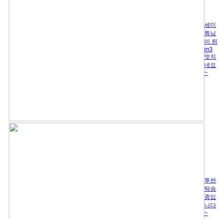
세미
튜닝
이 된
m3
멋지
네요
~
투싼
탁송
중입
니다
~